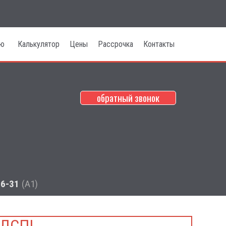
лю
Калькулятор
Цены
Рассрочка
Контакты
обратный звонок
НО НЕДОРОГО КУПИТЬ
!
ТРУЙНОГО РИСУНКА!
66-31
(А1)
 ДСП!