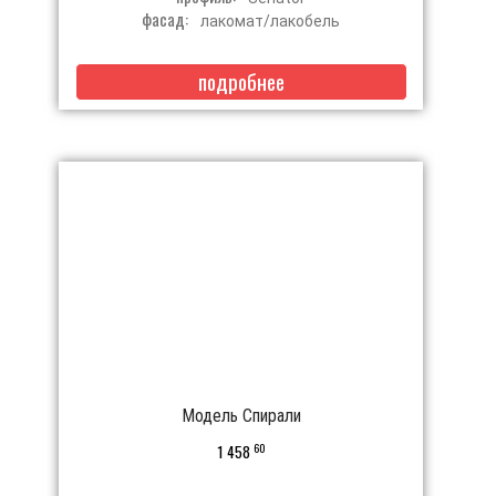
фасад:
лакомат/лакобель
подробнее
Модель Спирали
60
1 458