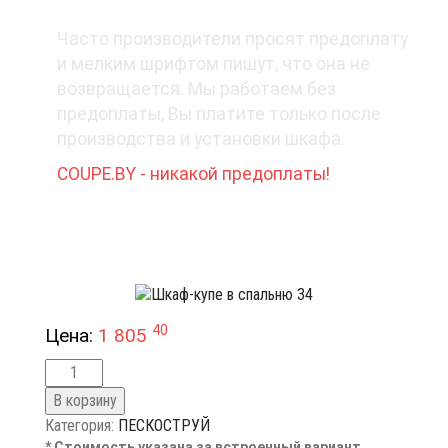
4. Деньги - вперед?
Часто производители просят предоплату
и мелким шрифтом пишут, что она не
возвращается. Мы работаем без
предоплаты, Вы платите только после
производства и установки шкафа.
COUPE.BY - никакой предоплаты!
40
Цена:
1 805
В корзину
Категория:
ПЕСКОСТРУЙ
* Стоимость указана за встроенный вариант