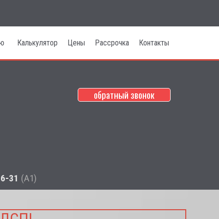
лю
Калькулятор
Цены
Рассрочка
Контакты
обратный звонок
НО НЕДОРОГО КУПИТЬ
!
ТРУЙНОГО РИСУНКА!
66-31
(А1)
 ДСП!