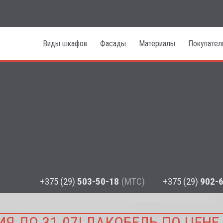
Виды шкафов
Фасады
Материалы
Покупате
Е В МИНСКЕ. У НАС МОЖ
ШКАФ СО СКИДКОЙ ДО 40%
ИЕ НА ВАШ ШКАФ ПЕСКОС
+375 (29)
503-50-18
(МТС)
+375 (29)
902-
Я ДО 31.07! ЛАКОБЕЛЬ ПО ЦЕНЕ