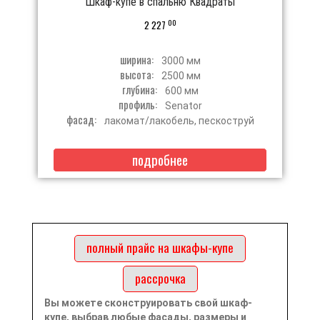
Шкаф-купе в спальню Квадраты
00
2 227
ширина:
3000 мм
высота:
2500 мм
глубина:
600 мм
профиль:
Senator
фасад:
лакомат/лакобель, пескоструй
подробнее
полный прайс на шкафы-купе
рассрочка
Вы можете сконструировать свой шкаф-
купе, выбрав любые фасады, размеры и