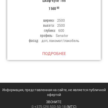
шкаф-купе 166
60
1 560
ширина:
2500
высота:
2500
глубина:
600
профиль:
Senator
фасад:
дсп, лакомат/лакобель
ПОДРОБНЕЕ
Информация, представленная на сайте, не является публичной
офертой
ЗВОНИТЕ:
+375 (29) 503-50-18
(МТС)