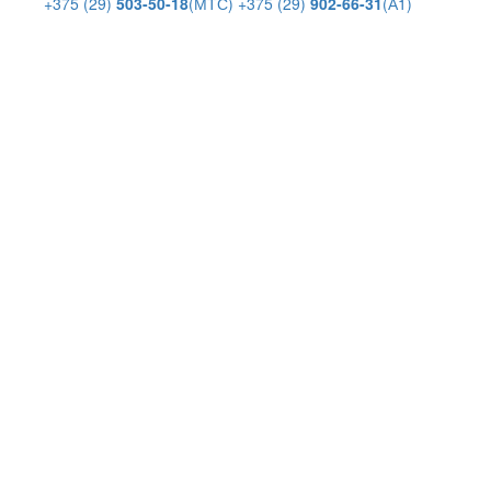
+375 (29)
503-50-18
(МТС)
+375 (29)
902-66-31
(А1)