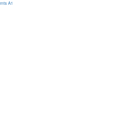
mts
A1