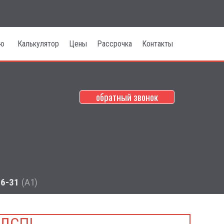
лю
Калькулятор
Цены
Рассрочка
Контакты
обратный звонок
НО НЕДОРОГО КУПИТЬ
!
ТРУЙНОГО РИСУНКА!
66-31
(А1)
 ДСП!