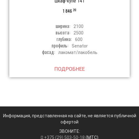
шкаф-купе 141
20
1 846
ширина:
2100
высота:
2500
глубина:
600
профиль:
Senator
фасад:
лакомат/лакобель
ПОДРОБНЕЕ
Информация, представленная на сайте, не является публичной
офертой
ЗВОНИТЕ:
+375 (29) 503-50-18
(МТС)