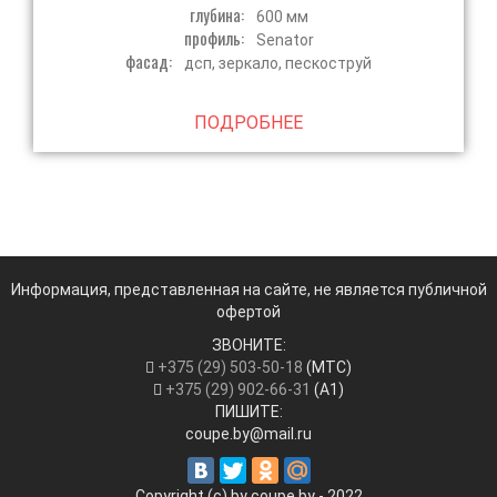
глубина:
600 мм
профиль:
Senator
фасад:
дсп, зеркало, пескоструй
ПОДРОБНЕЕ
Информация, представленная на сайте, не является публичной
офертой
ЗВОНИТЕ:
+375 (29) 503-50-18
(МТС)
+375 (29) 902-66-31
(А1)
ПИШИТЕ:
coupe.by@mail.ru
Copyright (c) by coupe.by - 2022