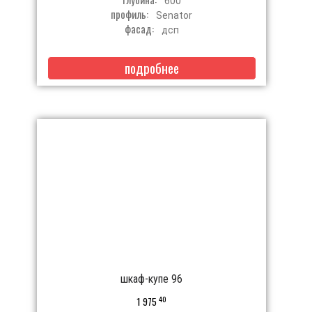
600
профиль:
Senator
фасад:
дсп
подробнее
шкаф-купе 96
40
1 975