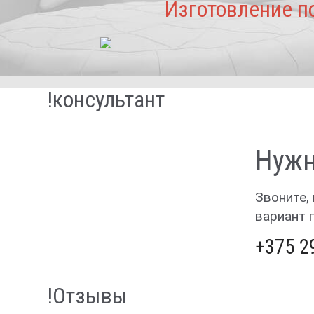
Изготовление п
!консультант
Нужн
Звоните,
вариант 
+375 2
!Отзывы