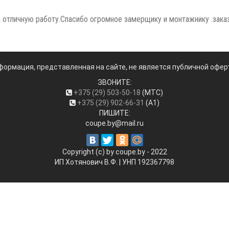
а отличную работу.Спасибо огромное замерщику и монтажнику .зак
формация, представленная на сайте, не является публичной офер
ЗВОНИТЕ:
+375 (29) 503-50-18
(МТС)
+375 (29) 902-66-31
(А1)
ПИШИТЕ:
coupe.by@mail.ru
Copyright (c) by coupe.by - 2022
ИП Хотянович В.Ф. | УНП ‎192367798