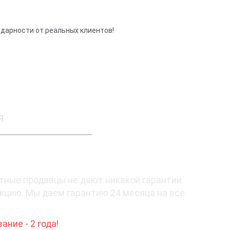
одарности от реальных клиентов!
я
тные продавцы не дают никакой гарантии
кцию. Мы даем гарантию 24 месяца на все
ние - 2 года!