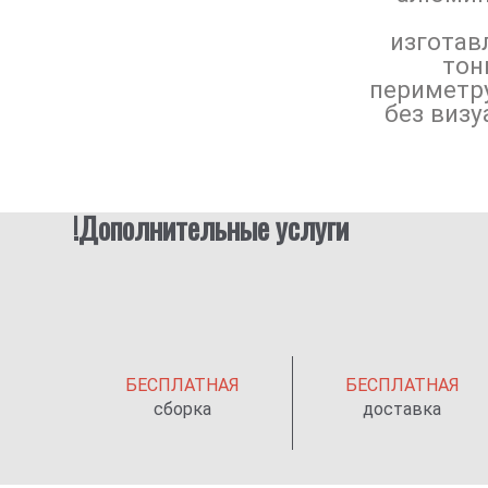
изготав
конс
2. нажм
которые н
тон
открыть её
периметр
испо
без визу
!Дополнительные услуги
БЕСПЛАТНАЯ
БЕСПЛАТНАЯ
сборка
доставка