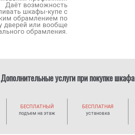
Даёт возможность
создания сложных
ливать шкафы-купе с
труктивных решений,
ите на дверь , чтобы
ельзя реализовать с
ким обрамлением по
 , и она сама отьедет
у дверей или вообще
льзованием аналогов
в сторону!
ального обрамления.
большей толщины.
Дополнительные услуги при покупке шкафа
БЕСПЛАТНЫЙ
БЕСПЛАТНАЯ
подъем на этаж
установка