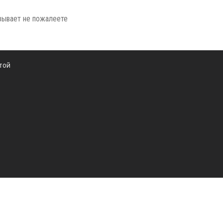
азывает не пожалеете
той