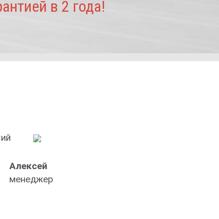
нтией в 2 года!
ший
Алексей
менеджер