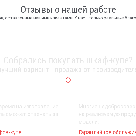
Отзывы о нашей работе
в, оставленные нашими клиентами. У нас - только реальные благ
Собрались покупать шкаф-купе?
лучший вариант - продажа от производител
2. Какая гарантия при покупке?
время на изготовление
Многие недобросовес
ель сможет отвечать за
на реализуемую проду
модели.
фов-купе
Гарантийное обслужива